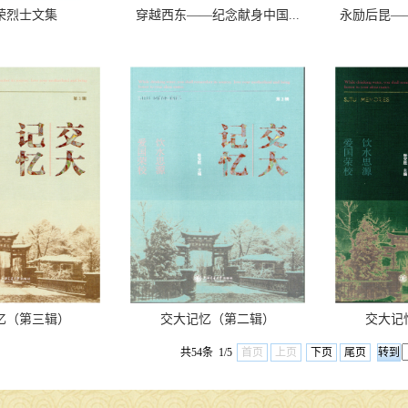
荣烈士文集
穿越西东——纪念献身中国...
永励后昆—
忆（第三辑）
交大记忆（第二辑）
交大记
共54条 1/5
首页
上页
下页
尾页