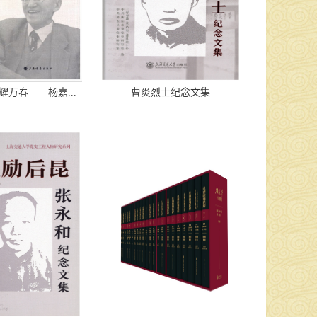
耀万春——杨嘉...
曹炎烈士纪念文集