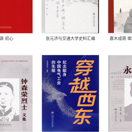
源·初心
张元济与交通大学史料汇编
嘉木成荫 墀