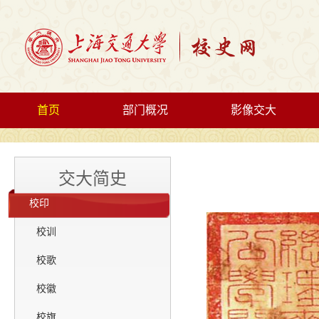
首页
部门概况
影像交大
交大简史
校印
校训
校歌
校徽
校旗